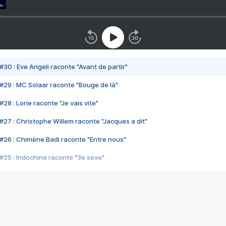
#30 : Eve Angeli raconte "Avant de partir"
#29 : MC Solaar raconte "Bouge de là"
28 : Lorie raconte "Je vais vite"
#27 : Christophe Willem raconte "Jacques a dit"
#26 : Chimène Badi raconte "Entre nous"
#25 : Indochine raconte "3e sexe"
#24 : Zaho raconte "C'est chelou"
#23 : Patrick Bruel raconte "Au café des délices"
#22 : Kyo raconte "Le chemin"