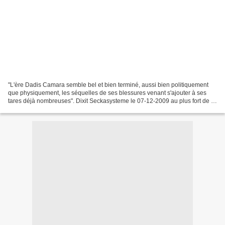
"L'ère Dadis Camara semble bel et bien terminé, aussi bien politiquement
que physiquement, les séquelles de ses blessures venant s'ajouter à ses
tares déjà nombreuses". Dixit Seckasysteme le 07-12-2009 au plus fort de la
dernière crise qui a secoué la...