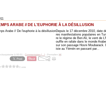
011
MPS ARABE // DE L'EUPHORIE À LA DÉSILLUSION
Depuis le 17 décembre 2010, date d
res manifestations populaires en Tun
re le régime de Ben Ali, le vent de L'
ouffle en rafale dans le monde Arab
sur son passage Hosni Moubarack. 
isie au Yémén en passant par...
eckasysteme à 00:01 -
Commentaires [
…
]
- Permalien [
#
]
 ?
0 vote