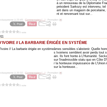
à un renouveau de la Diplomatie Fra
président Sarkozy est intervenu, tel
ant dans un magasin de porcelaine,
nt et renversant tout sur...
eckasysteme à 23:45 -
Commentaires [
…
]
- Permalien [
#
]
 ?
0 vote
011
'IVOIRE // LA BARBARIE ÉRIGÉE EN SYSTÉME
âmes sensibles s'abstenir. Quelle horre
s Ivoiriens semblent avoir perdu tout
ain. Ils font honte à L'Humanité. Sec
sur l'inadmissible statu quo en Côte D'
r la honteuse impuissance de L'Union A
sur la honteuse...
eckasysteme à 20:32 -
Commentaires [
…
]
- Permalien [
#
]
 ?
0 vote