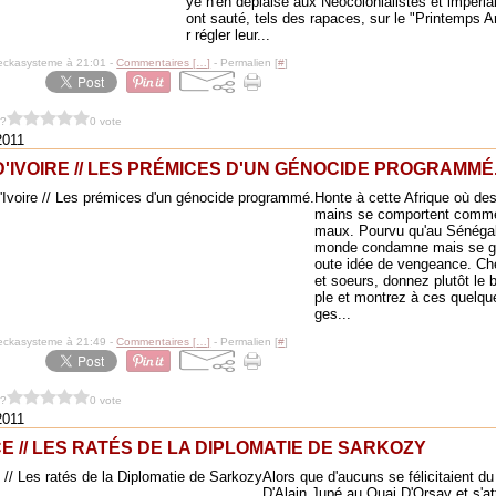
ye n'en déplaise aux Néocolonialistes et impérial
ont sauté, tels des rapaces, sur le "Printemps 
r régler leur...
eckasysteme à 21:01 -
Commentaires [
…
]
- Permalien [
#
]
 ?
0 vote
2011
D'IVOIRE // LES PRÉMICES D'UN GÉNOCIDE PROGRAMMÉ
Honte à cette Afrique où des
mains se comportent comme
maux. Pourvu qu'au Sénégal,
monde condamne mais se ga
oute idée de vengeance. Che
et soeurs, donnez plutôt le
ple et montrez à ces quelq
ges...
eckasysteme à 21:49 -
Commentaires [
…
]
- Permalien [
#
]
 ?
0 vote
2011
E // LES RATÉS DE LA DIPLOMATIE DE SARKOZY
Alors que d'aucuns se félicitaient du
D'Alain Jupé au Quai D'Orsay et s'at