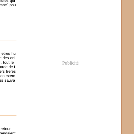
istes qui
Arabe" pou
.
 êtres hu
 des ani
 tout le
Publicité
rde de t
rs frères
 bon exem
ues sauva
 retour
tendaient