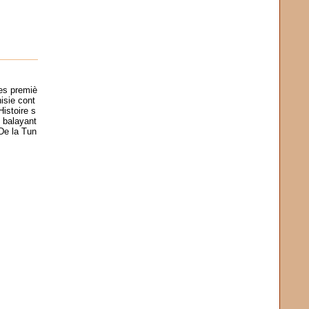
es premiè
isie cont
Histoire s
e balayant
De la Tun