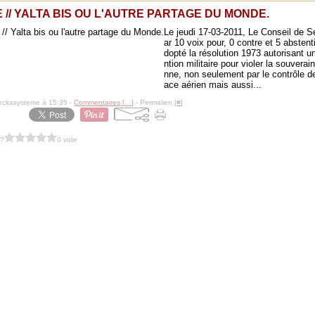
 // YALTA BIS OU L'AUTRE PARTAGE DU MONDE.
Le jeudi 17-03-2011, Le Conseil de Sé
ar 10 voix pour, 0 contre et 5 abstent
dopté la résolution 1973 autorisant u
ntion militaire pour violer la souverai
nne, non seulement par le contrôle d
ace aérien mais aussi...
eckasysteme à 15:35 -
Commentaires [
…
]
- Permalien [
#
]
 ?
0 vote