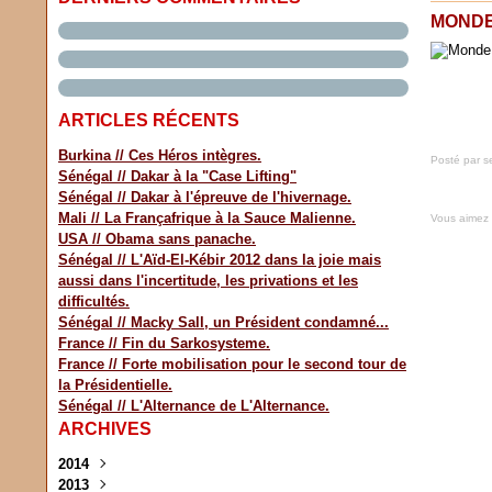
MONDE
ARTICLES RÉCENTS
Burkina // Ces Héros intègres.
Posté par s
Sénégal // Dakar à la "Case Lifting"
Sénégal // Dakar à l'épreuve de l'hivernage.
Mali // La Françafrique à la Sauce Malienne.
Vous aimez
USA // Obama sans panache.
Sénégal // L'Aïd-El-Kébir 2012 dans la joie mais
aussi dans l'incertitude, les privations et les
difficultés.
Sénégal // Macky Sall, un Président condamné...
France // Fin du Sarkosysteme.
France // Forte mobilisation pour le second tour de
la Présidentielle.
Sénégal // L'Alternance de L'Alternance.
ARCHIVES
2014
2013
Novembre
(1)