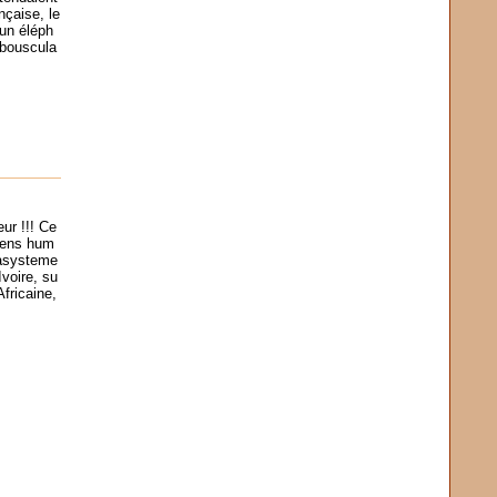
nçaise, le
 un éléph
 bouscula
ur !!! Ce
 sens hum
kasysteme
Ivoire, su
fricaine,