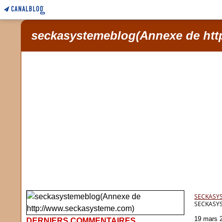
seckasystemeblog(Annexe de htt
SECKASY
SECKASY
19 mars 
DERNIERS COMMENTAIRES