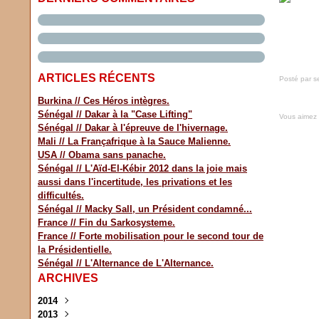
ARTICLES RÉCENTS
Posté par s
Burkina // Ces Héros intègres.
Sénégal // Dakar à la "Case Lifting"
Vous aimez
Sénégal // Dakar à l'épreuve de l'hivernage.
Mali // La Françafrique à la Sauce Malienne.
USA // Obama sans panache.
Sénégal // L'Aïd-El-Kébir 2012 dans la joie mais
aussi dans l'incertitude, les privations et les
difficultés.
Sénégal // Macky Sall, un Président condamné...
France // Fin du Sarkosysteme.
France // Forte mobilisation pour le second tour de
la Présidentielle.
Sénégal // L'Alternance de L'Alternance.
ARCHIVES
2014
2013
Novembre
(1)