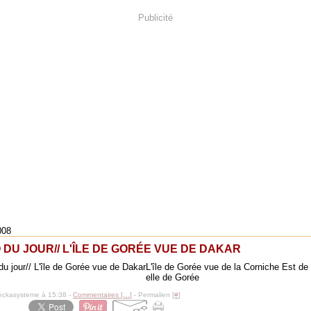
Publicité
008
 DU JOUR// L'ÎLE DE GORÉE VUE DE DAKAR
L'île de Gorée vue de la Corniche Est d
elle de Gorée
eckasysteme à 15:38 -
Commentaires [
…
]
- Permalien [
#
]