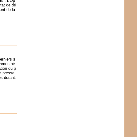
ts ; L’Op
tat de dé
ent de la
erniers s
mmentair
ation du p
e presse
es durant.