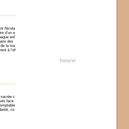
nt Nicola
re d’un e
haque enf
faire des
 de la ma
ment à l’ef
Publicité
 sacrée c
sés face
domptable
darité, co