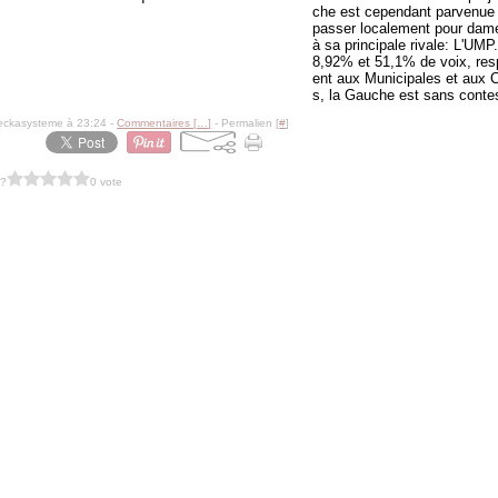
che est cependant parvenue 
passer localement pour dame
à sa principale rivale: L'UMP
8,92% et 51,1% de voix, re
ent aux Municipales et aux 
s, la Gauche est sans contes
eckasysteme à 23:24 -
Commentaires [
…
]
- Permalien [
#
]
 ?
0 vote