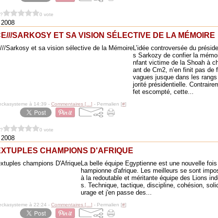
 ?
0 vote
r 2008
E///SARKOSY ET SA VISION SÉLECTIVE DE LA MÉMOIRE
L’idée controversée du préside
s Sarkozy de confier la mémoi
nfant victime de la Shoah à c
ant de Cm2, n’en finit pas de 
vagues jusque dans les rangs
jorité présidentielle. Contraire
fet escompté, cette...
eckasysteme à 14:39 -
Commentaires [
…
]
- Permalien [
#
]
 ?
0 vote
r 2008
EXTUPLES CHAMPIONS D'AFRIQUE
La belle équipe Egyptienne est une nouvelle fois
hampionne d'afrique. Les meilleurs se sont impo
à la redoutable et méritante équipe des Lions in
s. Technique, tactique, discipline, cohésion, soli
urage et j'en passe des...
eckasysteme à 22:24 -
Commentaires [
…
]
- Permalien [
#
]