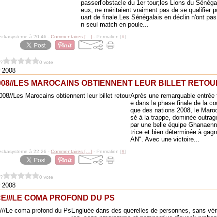
passerl'obstacle du 1er tour;les Lions du Sénéga
eux, ne méritaient vraiment pas de se qualifier p
uart de finale.Les Sénégalais en déclin n'ont pa
n seul match en poule...
eckasysteme à 20:46 -
Commentaires [
…
]
- Permalien [
#
]
 ?
0 vote
r 2008
008//LES MAROCAINS OBTIENNENT LEUR BILLET RETOU
Après une remarquable entrée t
e dans la phase finale de la cou
que des nations 2008, le Maro
sé à la trappe, dominée outra
par une belle équipe Ghanaen
trice et bien déterminée à gag
AN". Avec une victoire...
eckasysteme à 22:26 -
Commentaires [
…
]
- Permalien [
#
]
 ?
0 vote
r 2008
E///LE COMA PROFOND DU PS
Engluée dans des querelles de personnes, sans véri