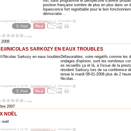
ron, sans programme et perspective d’avenir proban
position française sombre de plus en plus dans un é
liquescence fort regrettable pour le bon fonctionnem
démocratie....
eckasysteme à 17:01 -
Commentaires [
…
]
- Permalien [
#
]
 ?
0 vote
r 2008
E///NICOLAS SARKOZY EN EAUX TROUBLES
Défavorables, voire négatifs comme les d
ondages d'opinion, sont les nombreux co
es recueillis ça et là, à l'issue de la prest
résident Sarkozy lors de sa conférence d
tenue le mardi 08-01-2008 plus de 2 heur
Nicolas...
eckasysteme à 19:06 -
Commentaires [
…
]
- Permalien [
#
]
 ?
0 vote
bre 2007
X NOËL
eckasysteme à 21:48 -
Commentaires [
…
]
- Permalien [
#
]