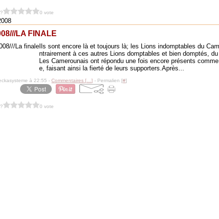
 ?
0 vote
 2008
08///LA FINALE
Ils sont encore là et toujours là; les Lions indomptables du C
ntrairement à ces autres Lions domptables et bien domptés, du
Les Camerounais ont répondu une fois encore présents comme 
e, faisant ainsi la fierté de leurs supporters.Après...
eckasysteme à 22:55 -
Commentaires [
…
]
- Permalien [
#
]
 ?
0 vote