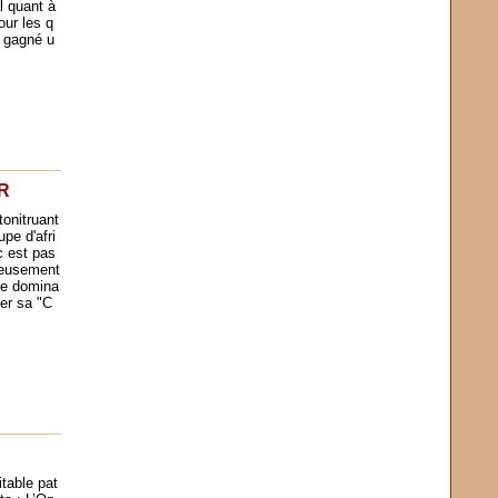
l quant à
our les q
s gagné u
R
onitruant
pe d'afri
c est pas
geusement
ne domina
ner sa "C
table pat