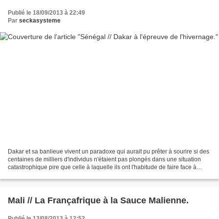
Publié le 18/09/2013 à 22:49
Par
seckasysteme
Dakar et sa banlieue vivent un paradoxe qui aurait pu prêter à sourire si des
centaines de milliers d'individus n'étaient pas plongés dans une situation
catastrophique pire que celle à laquelle ils ont l'habitude de faire face à
chaque hivernage. Depuis...
Mali // La Françafrique à la Sauce Malienne.
Publié le 13/08/2013 à 12:52