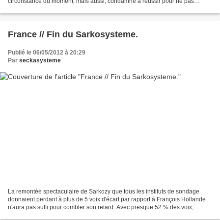
circonstance du moment, mais aussi, condamné à réussir pour ne pas
décevoir l'immense majorité du peuple Sénégalais....
France // Fin du Sarkosysteme.
Publié le 06/05/2012 à 20:29
Par
seckasysteme
La remontée spectaculaire de Sarkozy que tous les instituts de sondage
donnaient perdant à plus de 5 voix d'écart par rapport à François Hollande
n'aura pas suffi pour combler son retard. Avec presque 52 % des voix,
François Hollande est, selon les premières...