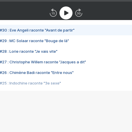
#30 : Eve Angeli raconte "Avant de partir"
#29 : MC Solaar raconte "Bouge de là"
28 : Lorie raconte "Je vais vite"
#27 : Christophe Willem raconte "Jacques a dit"
#26 : Chimène Badi raconte "Entre nous"
#25 : Indochine raconte "3e sexe"
#24 : Zaho raconte "C'est chelou"
#23 : Patrick Bruel raconte "Au café des délices"
#22 : Kyo raconte "Le chemin"
#21 : Nolwenn Leroy raconte "Cassé"